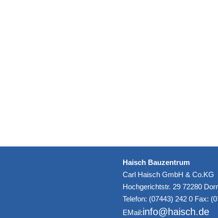
Haisch Bauzentrum
Carl Haisch GmbH & Co.KG
Hochgerichtstr. 29 72280 Dorn
Telefon: (07443) 242 0 Fax: (
info@haisch.de
EMail: